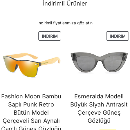
İndirimli Ürünler
İndirimli fiyatlarımıza göz atın
İNDIRIMDEKI
İN
İNDIRIM
İNDIRIM
ÜRÜN
Ü
Fashion Moon Bambu
Esmeralda Modeli
Saplı Punk Retro
Büyük Siyah Antrasit
Bütün Model
Çerçeve Güneş
Çerçeveli Sarı Aynalı
Gözlüğü
Camlı Güneş Gözlüğü