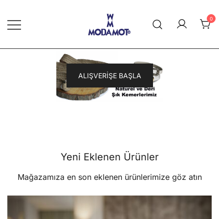
Skip
to
0
content
Modamot E-Ticaret
ALIŞVERİŞE BAŞLA
Yeni Eklenen Ürünler
Mağazamıza en son eklenen ürünlerimize göz atın