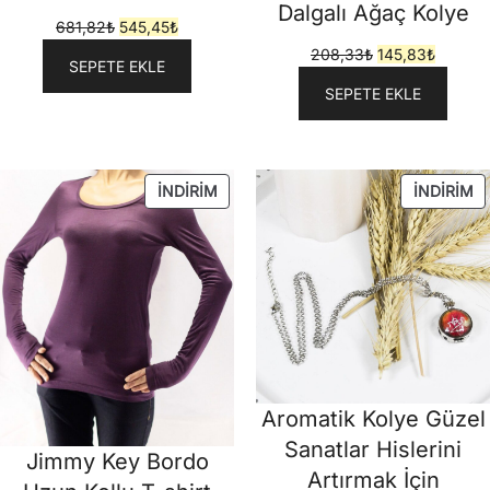
Dalgalı Ağaç Kolye
Orijinal
Şu
681,82
₺
545,45
₺
fiyat:
andaki
Orijinal
Şu
208,33
₺
145,83
₺
SEPETE EKLE
681,82₺.
fiyat:
fiyat:
andaki
SEPETE EKLE
545,45₺.
208,33₺.
fiyat:
145,83₺
İNDIRIMDEKI
İN
İNDIRIM
İNDIRIM
ÜRÜN
Ü
Aromatik Kolye Güzel
Sanatlar Hislerini
Jimmy Key Bordo
Artırmak İçin