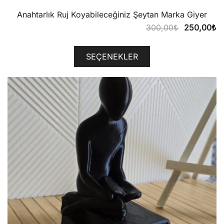
Anahtarlık Ruj Koyabileceğiniz Şeytan Marka Giyer
Orijinal
Ş
300,00
₺
250,00
₺
fiyat:
a
300,00₺.
fi
SEÇENEKLER
2