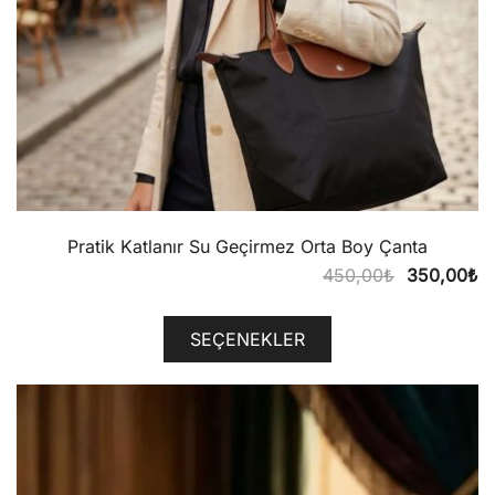
Pratik Katlanır Su Geçirmez Orta Boy Çanta
Orijinal
Ş
450,00
₺
350,00
₺
fiyat:
a
450,00₺.
fi
SEÇENEKLER
3