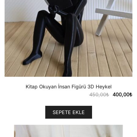
Kitap Okuyan İnsan Figürü 3D Heykel
Orijinal
Ş
450,00
₺
400,00
₺
fiyat:
a
450,00₺.
fi
SEPETE EKLE
4