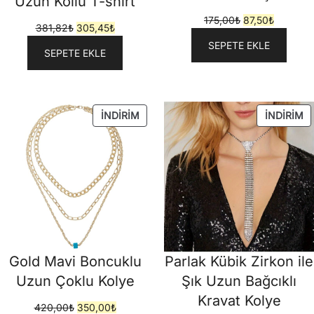
Uzun Kollu T-shirt
Orijinal
Şu
175,00
₺
87,50
₺
Orijinal
Şu
381,82
₺
305,45
₺
fiyat:
andaki
fiyat:
andaki
SEPETE EKLE
175,00₺.
fiyat:
SEPETE EKLE
381,82₺.
fiyat:
87,50₺.
305,45₺.
İNDIRIMDEKI
İN
İNDIRIM
İNDIRIM
ÜRÜN
Ü
Gold Mavi Boncuklu
Parlak Kübik Zirkon ile
Uzun Çoklu Kolye
Şık Uzun Bağcıklı
Kravat Kolye
Orijinal
Şu
420,00
₺
350,00
₺