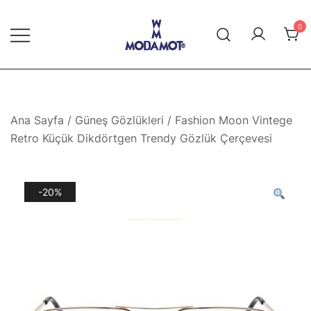
Skip
to
0
content
Modamot E-Ticaret
Ana Sayfa
/
Güneş Gözlükleri
/ Fashion Moon Vintege
Retro Küçük Dikdörtgen Trendy Gözlük Çerçevesi
-20%