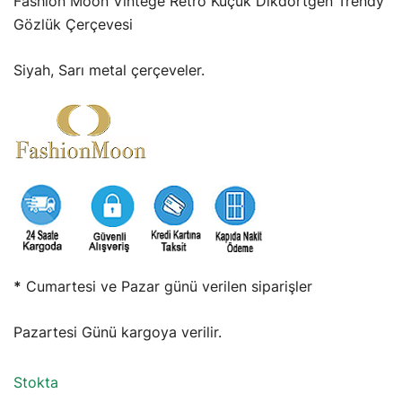
Fashion Moon Vintege Retro Küçük Dikdörtgen Trendy
2.083,33₺.
fiyat:
Gözlük Çerçevesi
1.666,67₺.
Siyah, Sarı metal çerçeveler.
*
Cumartesi ve Pazar günü verilen siparişler
Pazartesi Günü kargoya verilir.
Stokta