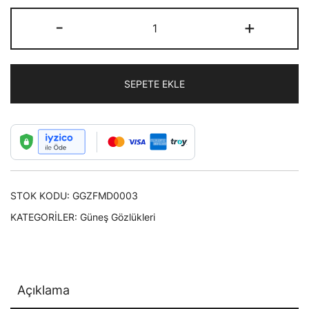
Fashion
-
+
Moon
Vintege
Retro
SEPETE EKLE
Küçük
Dikdörtgen
Trendy
Gözlük
Çerçevesi
adet
STOK KODU:
GGZFMD0003
KATEGORILER:
Güneş Gözlükleri
Açıklama