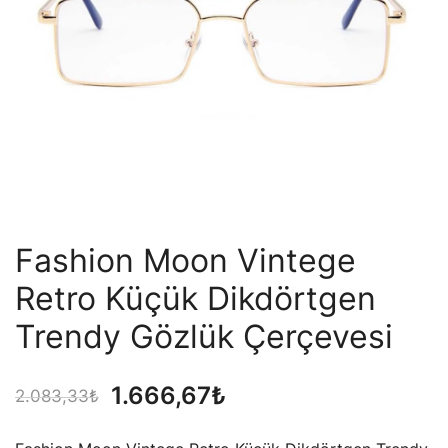
Fashion Moon Vintege
Retro Küçük Dikdörtgen
Trendy Gözlük Çerçevesi
Orijinal
Şu
1.666,67
₺
2.083,33
₺
fiyat:
andaki