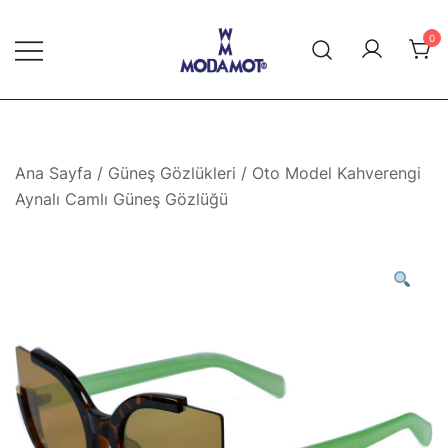
Skip
to
0
content
Modamot E-Ticaret
Ana Sayfa
/
Güneş Gözlükleri
/ Oto Model Kahverengi
Aynalı Camlı Güneş Gözlüğü