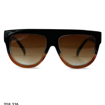
708,33
₺