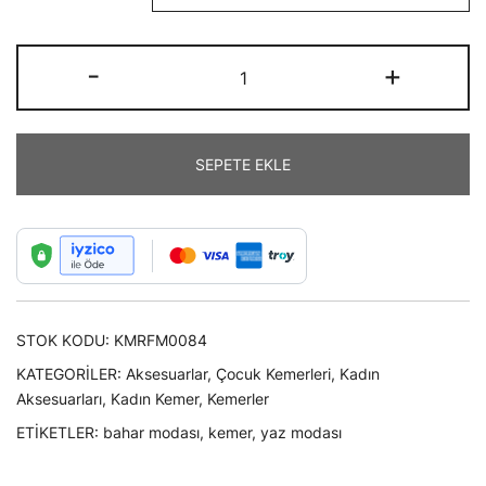
Yaz
-
+
Ve
Bahar
Modası
SEPETE EKLE
Pembe,
Mavi
Renk
Çift
D
Tokalı
STOK KODU:
KMRFM0084
Örme
Palaska
KATEGORILER:
Aksesuarlar
,
Çocuk Kemerleri
,
Kadın
Kemer
Aksesuarları
,
Kadın Kemer
,
Kemerler
adet
ETIKETLER:
bahar modası
,
kemer
,
yaz modası