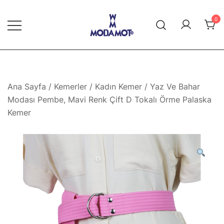
Skip
to
0
content
Modamot E-Ticaret
Ana Sayfa
/
Kemerler
/
Kadın Kemer
/ Yaz Ve Bahar
Modası Pembe, Mavi Renk Çift D Tokalı Örme Palaska
Kemer