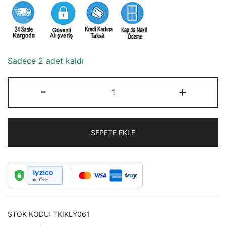
62,50₺.
Sadece 2 adet kaldı
Siyah
-
+
Zincirli
Sonsuzluk
İşaretli
SEPETE EKLE
Kolye
adet
STOK KODU:
TKIKLY061