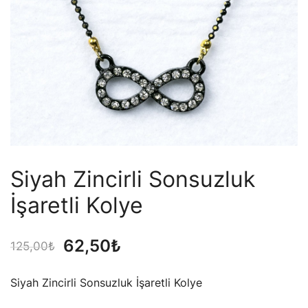
Siyah Zincirli Sonsuzluk
İşaretli Kolye
Orijinal
Şu
62,50
₺
125,00
₺
fiyat:
andaki
Siyah Zincirli Sonsuzluk İşaretli Kolye
125,00₺.
fiyat: