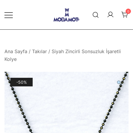
Skip
to
0
content
Modamot E-Ticaret
Ana Sayfa
/
Takılar
/ Siyah Zincirli Sonsuzluk İşaretli
Kolye
-50%