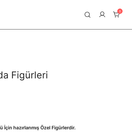
0
a Figürleri
Şu
andaki
.
fiyat:
245,00₺.
nü İçin hazırlanmış Özel Figürlerdir.