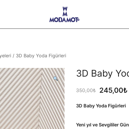
Modamot E-Ticaret
yeleri
/ 3D Baby Yoda Figürleri
3D Baby Yod
Orijinal
245,00
₺
350,00
₺
fiyat:
3D Baby Yoda Figürleri
350,00₺
Yeni yıl ve Sevgililer Gü