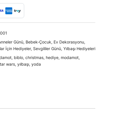
001
Anneler Günü
,
Bebek-Çocuk
,
Ev Dekorasyonu
,
lar İçin Hediyeler
,
Sevgililer Günü
,
Yılbaşı Hediyeleri
damot
,
biblo
,
christmas
,
hediye
,
modamot
,
tar wars
,
yılbaşı
,
yoda