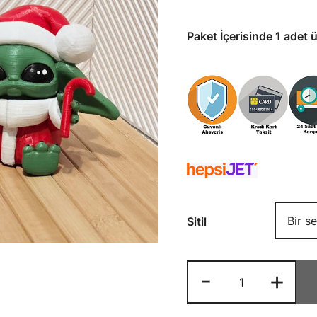
Paket İçerisinde 1 adet ü
Sitil
3D
-
+
Baby
Yoda