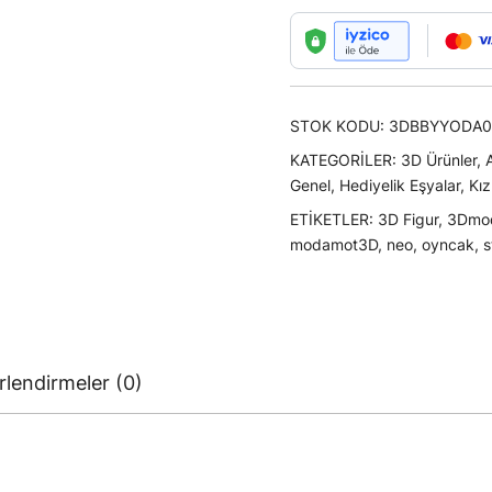
Figürleri
adet
STOK KODU:
3DBBYYODA0
KATEGORILER:
3D Ürünler
,
Genel
,
Hediyelik Eşyalar
,
Kız
ETIKETLER:
3D Figur
,
3Dmo
modamot3D
,
neo
,
oyncak
,
s
lendirmeler (0)