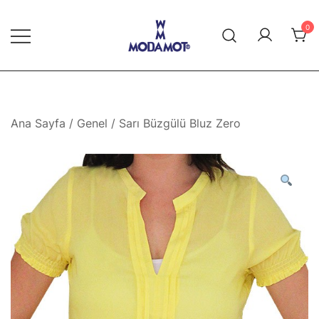
Skip
to
0
content
Modamot E-Ticaret
Ana Sayfa
/
Genel
/ Sarı Büzgülü Bluz Zero