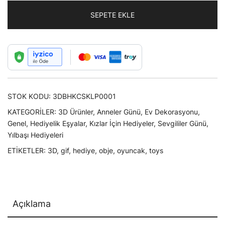
Çift
SEPETE EKLE
Sevgi
Kalpleri
adet
STOK KODU:
3DBHKCSKLP0001
KATEGORILER:
3D Ürünler
,
Anneler Günü
,
Ev Dekorasyonu
,
Genel
,
Hediyelik Eşyalar
,
Kızlar İçin Hediyeler
,
Sevgililer Günü
,
Yılbaşı Hediyeleri
ETIKETLER:
3D
,
gif
,
hediye
,
obje
,
oyuncak
,
toys
Açıklama