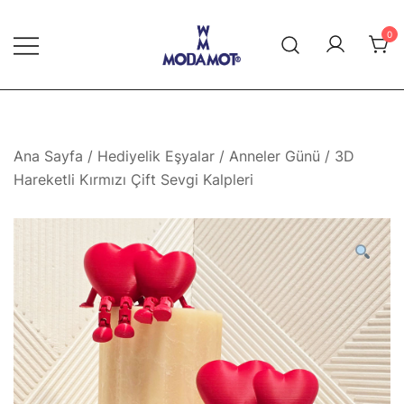
Skip
to
0
content
Modamot E-Ticaret
Ana Sayfa
/
Hediyelik Eşyalar
/
Anneler Günü
/ 3D
Hareketli Kırmızı Çift Sevgi Kalpleri