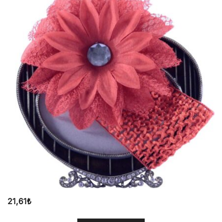
21,61
₺