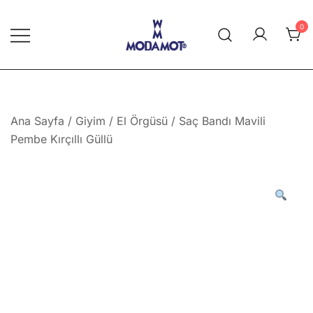
Skip
to
0
content
Modamot E-Ticaret
Ana Sayfa
/
Giyim
/
El Örgüsü
/ Saç Bandı Mavili
Pembe Kırçıllı Güllü