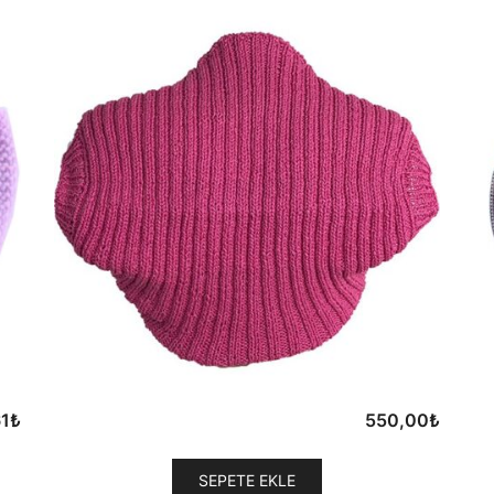
61
₺
550,00
₺
SEPETE EKLE