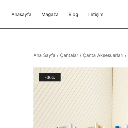
Skip
to
Anasayfa
Mağaza
Blog
İletişim
content
Ana Sayfa
/
Çantalar
/
Çanta Aksesuarları
/ 
-30%