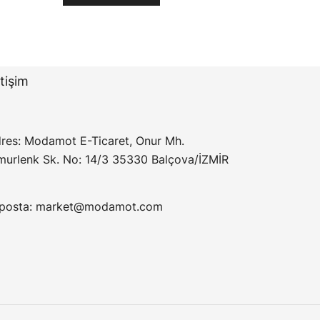
etişim
res: Modamot E-Ticaret, Onur Mh.
murlenk Sk. No: 14/3 35330 Balçova/İZMİR
posta:
market@modamot.com