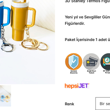
3D Stanley Termos Figü
5.00
puan
250,00₺.
f
aldı
Yeni yıl ve Sevgililer G
Figürlerdir.
Paket İçerisinde 1 adet ü
Renk