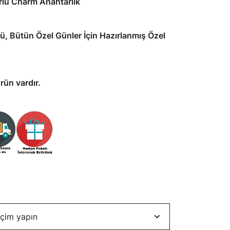
rlü Charm Anahtarlık
iyat:
175,00₺.
ünü, Bütün Özel Günler İçin Hazırlanmış Özel
rün vardır.