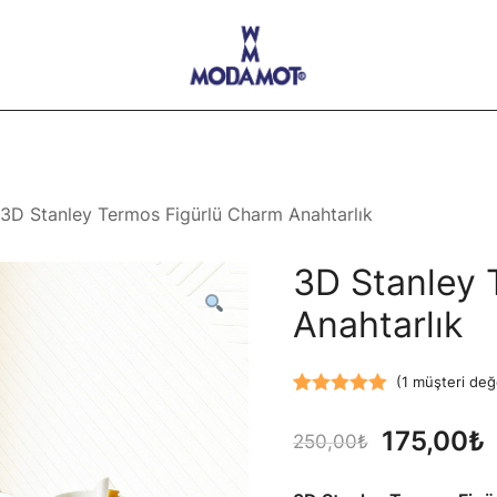
Modamot E-Ticaret
3D Stanley Termos Figürlü Charm Anahtarlık
3D Stanley 
Anahtarlık
(
1
müşteri değ
1
müşteri
Orijinal
175,00
₺
puanına
250,00
₺
dayanarak 5
fiyat:
üzerinden