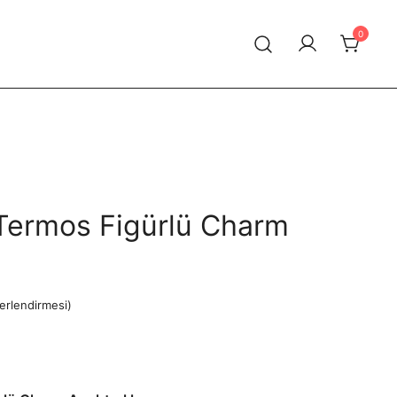
0
Termos Figürlü Charm
erlendirmesi)
Şu
andaki