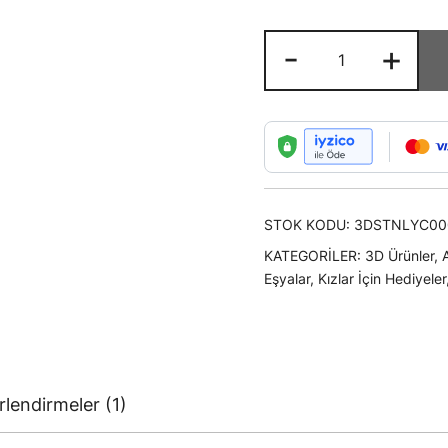
3D
-
+
Stanley
Termos
Figürlü
Charm
Anahtarlık
adet
STOK KODU:
3DSTNLYC00
KATEGORILER:
3D Ürünler
,
Eşyalar
,
Kızlar İçin Hediyeler
lendirmeler (1)