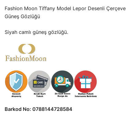
fiyat:
andaki
Fashion Moon Tiffany Model Lepor Desenli Çerçeve
1.500,00₺.
fiyat:
Güneş Gözlüğü
1.200,00₺.
Siyah camlı güneş gözlüğü.
Barkod No: 0788144728584