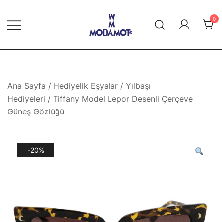
Skip
to
0
content
Modamot E-Ticaret
Ana Sayfa
/
Hediyelik Eşyalar
/
Yılbaşı
Hediyeleri
/ Tiffany Model Lepor Desenli Çerçeve
Güneş Gözlüğü
-20%