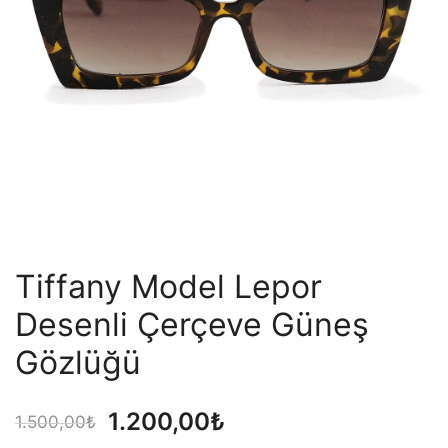
Tiffany Model Lepor
Desenli Çerçeve Güneş
Gözlüğü
Orijinal
Şu
1.200,00
₺
1.500,00
₺