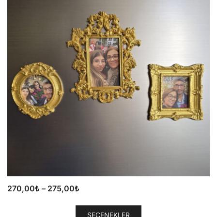
Fiyat
270,00
₺
–
275,00
₺
aralığı:
Bu
270,00₺
SEÇENEKLER