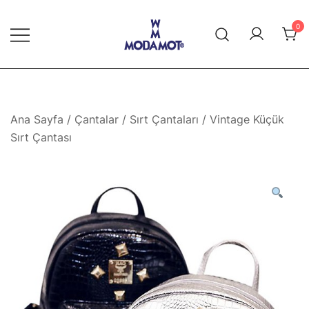
Skip
to
0
content
Modamot E-Ticaret
Ana Sayfa
/
Çantalar
/
Sırt Çantaları
/ Vintage Küçük
Sırt Çantası