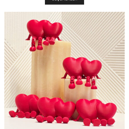
ürünün
-
birden
275,00₺
fazla
varyasyonu
var.
Seçenekler
ürün
sayfasından
seçilebilir