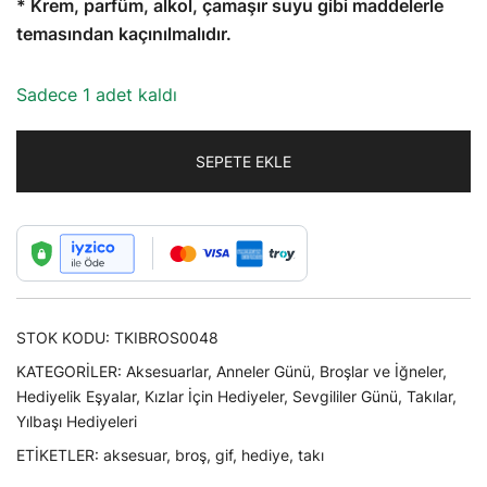
* Krem, parfüm, alkol, çamaşır suyu gibi maddelerle
temasından kaçınılmalıdır.
Sadece 1 adet kaldı
SEPETE EKLE
STOK KODU:
TKIBROS0048
KATEGORILER:
Aksesuarlar
,
Anneler Günü
,
Broşlar ve İğneler
,
Hediyelik Eşyalar
,
Kızlar İçin Hediyeler
,
Sevgililer Günü
,
Takılar
,
Yılbaşı Hediyeleri
ETIKETLER:
aksesuar
,
broş
,
gif
,
hediye
,
takı