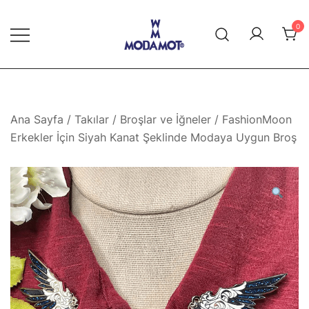
Skip
to
0
content
Modamot E-Ticaret
Ana Sayfa
/
Takılar
/
Broşlar ve İğneler
/ FashionMoon
Erkekler İçin Siyah Kanat Şeklinde Modaya Uygun Broş