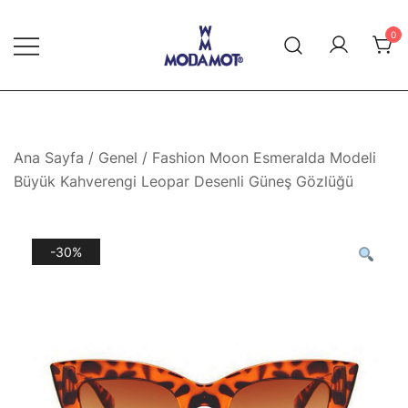
Skip
to
0
content
Modamot E-Ticaret
Ana Sayfa
/
Genel
/ Fashion Moon Esmeralda Modeli
Büyük Kahverengi Leopar Desenli Güneş Gözlüğü
-30%