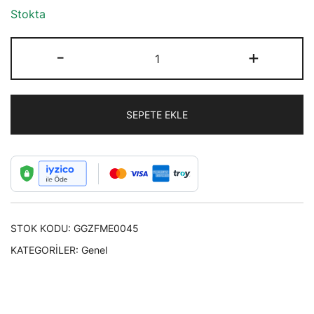
Stokta
Fashion
-
+
Moon
Esmeralda
Modeli
SEPETE EKLE
Büyük
Kahverengi
Leopar
Desenli
Güneş
Gözlüğü
STOK KODU:
GGZFME0045
adet
KATEGORILER:
Genel