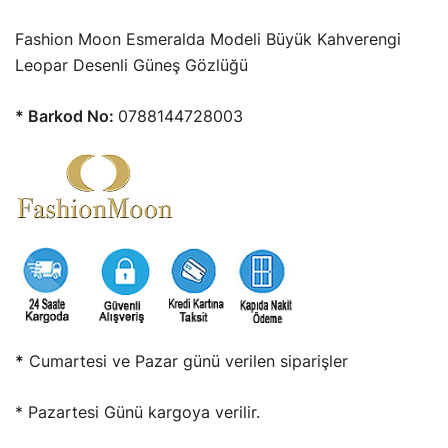
fiyat:
andaki
Fashion Moon Esmeralda Modeli Büyük Kahverengi
1.250,00₺.
fiyat:
Leopar Desenli Güneş Gözlüğü
875,00₺.
* Barkod No:
0788144728003
*
Cumartesi ve Pazar günü verilen siparişler
* Pazartesi Günü kargoya verilir.