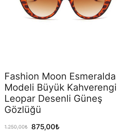
Fashion Moon Esmeralda
Modeli Büyük Kahverengi
Leopar Desenli Güneş
Gözlüğü
Orijinal
Şu
875,00
₺
1.250,00
₺