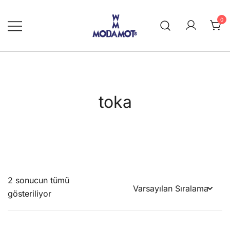
Skip
to
0
content
Modamot E-Ticaret
toka
2 sonucun tümü
gösteriliyor