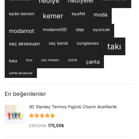
hediye
hediyeler
kadın kemeri
kıyafet
moda
kemer
modamot3D
obje
oyuncak
modamot
saç aksesuarı
saç bandı
sunglasses
takı
toys
yaz modası
yüzük
toka
çanta
çanta aksesuar
En beğenilenler
3D Stanley Termos Figürlü Charm Anahtarlık
5 üzerinden
250,00
₺
175,00
₺
5.00
oy aldı
Orijinal fiyat: 250,00₺.
Şu andaki fiyat: 175,00₺.