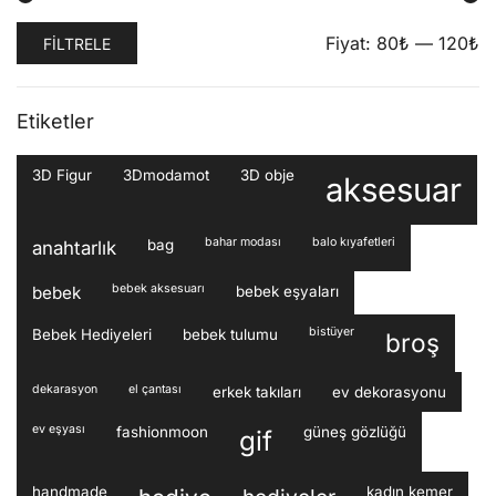
En
En
Fiyat:
80₺
—
120₺
FILTRELE
düşük
yüksek
Etiketler
fiyat
fiyat
3D Figur
3Dmodamot
3D obje
aksesuar
bahar modası
balo kıyafetleri
bag
anahtarlık
bebek aksesuarı
bebek
bebek eşyaları
bistüyer
Bebek Hediyeleri
bebek tulumu
broş
dekarasyon
el çantası
erkek takıları
ev dekorasyonu
ev eşyası
fashionmoon
güneş gözlüğü
gif
handmade
kadın kemer