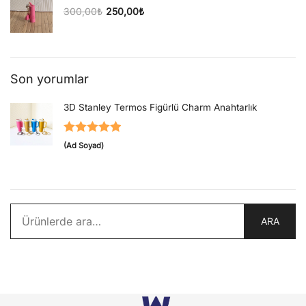
300,00
₺
250,00
₺
Orijinal fiyat: 300,00₺.
Şu andaki fiyat: 250,00₺.
Son yorumlar
3D Stanley Termos Figürlü Charm Anahtarlık
5 üzerinden
(Ad Soyad)
5
oy aldı
Ara:
ARA