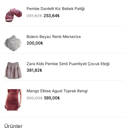
Pembe Dantelli Kız Bebek Patiği
281,82
₺
253,64
₺
Orijinal fiyat: 281,82₺.
Şu andaki fiyat: 253,64₺.
Bolero Beyaz Renk Merserize
200,00
₺
Zara Kids Pembe Simli Puantiyeli Çocuk Eteği
381,82
₺
Mango Elbise Agust Toprak Rengi
850,00
₺
595,00
₺
Orijinal fiyat: 850,00₺.
Şu andaki fiyat: 595,00₺.
Ürünler