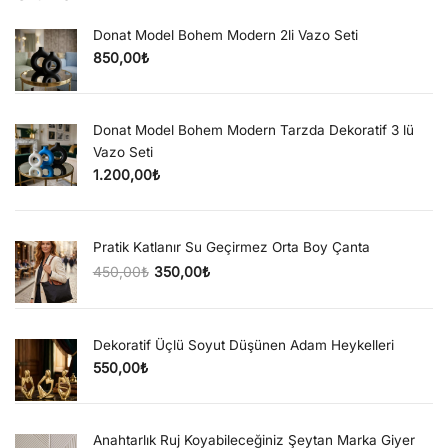
Donat Model Bohem Modern 2li Vazo Seti
850,00
₺
Donat Model Bohem Modern Tarzda Dekoratif 3 lü
Vazo Seti
1.200,00
₺
Pratik Katlanır Su Geçirmez Orta Boy Çanta
450,00
₺
350,00
₺
Orijinal fiyat: 450,00₺.
Şu andaki fiyat: 350,00₺.
Dekoratif Üçlü Soyut Düşünen Adam Heykelleri
550,00
₺
Anahtarlık Ruj Koyabileceğiniz Şeytan Marka Giyer