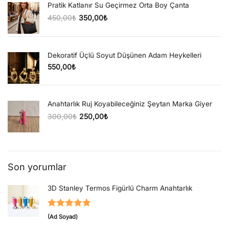
Pratik Katlanır Su Geçirmez Orta Boy Çanta
450,00
₺
350,00
₺
Orijinal fiyat: 450,00₺.
Şu andaki fiyat: 350,00₺.
Dekoratif Üçlü Soyut Düşünen Adam Heykelleri
550,00
₺
Anahtarlık Ruj Koyabileceğiniz Şeytan Marka Giyer
300,00
₺
250,00
₺
Orijinal fiyat: 300,00₺.
Şu andaki fiyat: 250,00₺.
Son yorumlar
3D Stanley Termos Figürlü Charm Anahtarlık
5 üzerinden
(Ad Soyad)
5
oy aldı