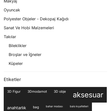
Makyaj
Oyuncak
Polyester Objeler - Dekopaj Kağıdı
Sanat Ve Hobi Malzemeleri
Takılar
Bileklikler
Broşlar ve İğneler
Küpeler
Etiketler
3D Figur
3Dmodamot
3D obje
aksesuar
bahar modası
balo kıyafetleri
bag
anahtarlık