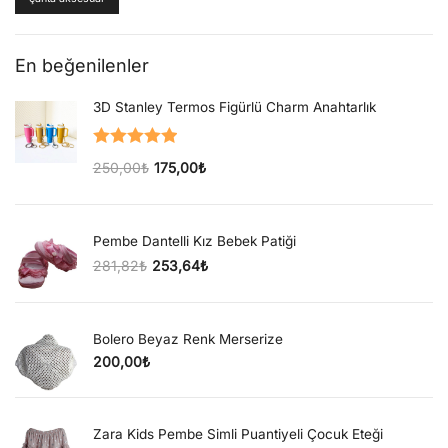
En beğenilenler
3D Stanley Termos Figürlü Charm Anahtarlık
5 üzerinden
250,00
₺
175,00
₺
5.00
oy aldı
Orijinal fiyat: 250,00₺.
Şu andaki fiyat: 175,00₺.
Pembe Dantelli Kız Bebek Patiği
281,82
₺
253,64
₺
Orijinal fiyat: 281,82₺.
Şu andaki fiyat: 253,64₺.
Bolero Beyaz Renk Merserize
200,00
₺
Zara Kids Pembe Simli Puantiyeli Çocuk Eteği