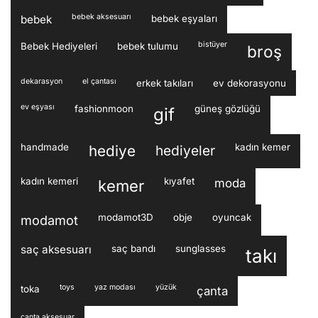
bebek aksesuarı
bebek
bebek eşyaları
bistüyer
Bebek Hediyeleri
bebek tulumu
broş
dekarasyon
el çantası
erkek takıları
ev dekorasyonu
ev eşyası
fashionmoon
güneş gözlüğü
gif
handmade
kadın kemer
hediye
hediyeler
kadın kemeri
kıyafet
moda
kemer
modamot3D
obje
oyuncak
modamot
saç aksesuarı
saç bandı
sunglasses
takı
toys
yaz modası
yüzük
toka
çanta
çanta aksesuar