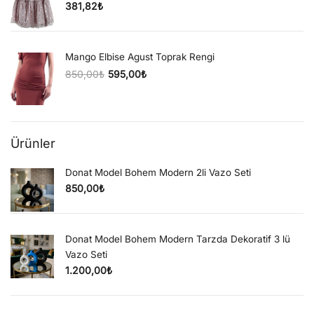
381,82
₺
Mango Elbise Agust Toprak Rengi
850,00
₺
595,00
₺
Orijinal fiyat: 850,00₺.
Şu andaki fiyat: 595,00₺.
Ürünler
Donat Model Bohem Modern 2li Vazo Seti
850,00
₺
Donat Model Bohem Modern Tarzda Dekoratif 3 lü
Vazo Seti
1.200,00
₺