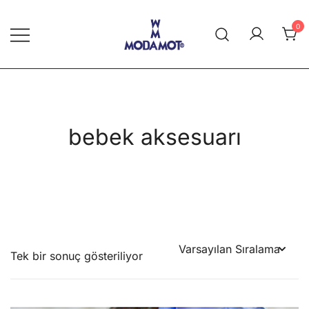
Skip
to
0
content
Modamot E-Ticaret
bebek aksesuarı
Tek bir sonuç gösteriliyor