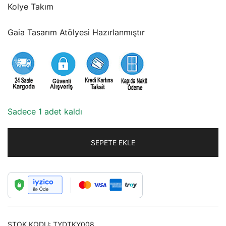
375,00₺.
fiyat:
Kolye Takım
300,00₺.
Gaia Tasarım Atölyesi Hazırlanmıştır
Sadece 1 adet kaldı
SEPETE EKLE
STOK KODU:
TYDTKY008