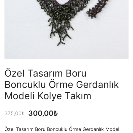
Özel Tasarım Boru
Boncuklu Örme Gerdanlık
Modeli Kolye Takım
Orijinal
Şu
300,00
₺
375,00
₺
fiyat:
andaki
Özel Tasarım Boru Boncuklu Örme Gerdanlık Modeli