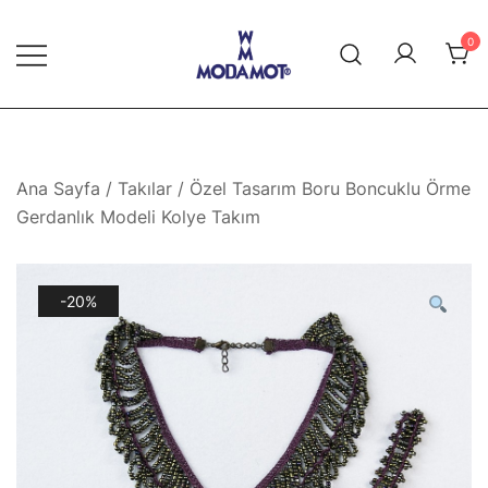
Skip
to
0
content
Modamot E-Ticaret
Ana Sayfa
/
Takılar
/ Özel Tasarım Boru Boncuklu Örme
Gerdanlık Modeli Kolye Takım
-20%