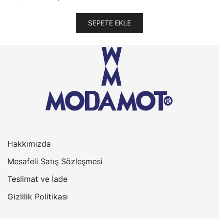
fiyat:
andaki
495,83₺.
fiyat:
SEPETE EKLE
396,67₺.
Hakkımızda
Mesafeli Satış Sözleşmesi
Teslimat ve İade
Gizlilik Politikası