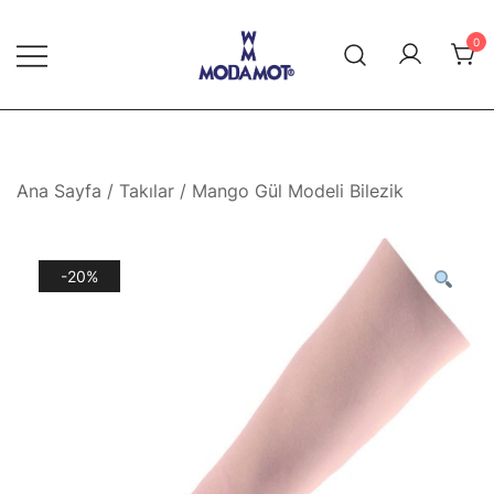
Skip
to
0
content
Modamot E-Ticaret
Ana Sayfa
/
Takılar
/ Mango Gül Modeli Bilezik
-20%