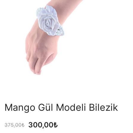
Mango Gül Modeli Bilezik
Orijinal
Şu
300,00
₺
375,00
₺