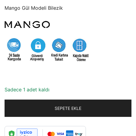
fiyat:
andaki
Mango Gül Modeli Bilezik
375,00₺.
fiyat:
300,00₺.
Sadece 1 adet kaldı
SEPETE EKLE