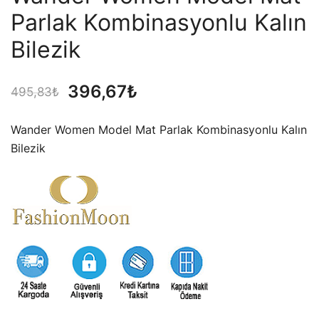
Parlak Kombinasyonlu Kalın
Bilezik
Orijinal
Şu
396,67
₺
495,83
₺
fiyat:
andaki
Wander Women Model Mat Parlak Kombinasyonlu Kalın
495,83₺.
fiyat:
Bilezik
396,67₺.