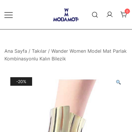
Skip
to
0
content
Modamot E-Ticaret
Ana Sayfa
/
Takılar
/ Wander Women Model Mat Parlak
Kombinasyonlu Kalın Bilezik
-20%