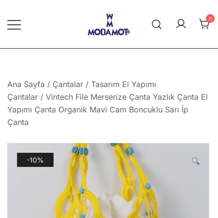
Skip
to
0
content
Modamot E-Ticaret
Ana Sayfa
/
Çantalar
/
Tasarım El Yapımı
Çantalar
/ Vintech File Merserize Çanta Yazlık Çanta El
Yapımı Çanta Organik Mavi Cam Boncuklu Sarı İp
Çanta
-10%