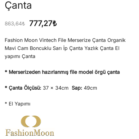
Çanta
Orijinal
Şu
777,27
₺
863,64
₺
fiyat:
andaki
Fashion Moon Vintech File Merserize Çanta Organik
863,64₺.
fiyat:
Mavi Cam Boncuklu Sarı İp Çanta Yazlık Çanta El
yapımı Çanta
777,27₺.
* Merserizeden hazırlanmış file model örgü çanta
* Çanta Ölçüsü:
37 x 34cm
Sap:
49cm
* El Yapımı