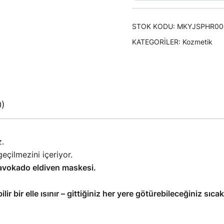
STOK KODU:
MKYJSPHR00
KATEGORILER:
Kozmetik
0)
z.
eçilmezini içeriyor.
ı avokado eldiven maskesi.
ilir bir elle ısınır – gittiğiniz her yere götürebileceğiniz sıcak