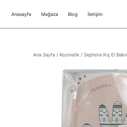
Skip
to
Anasayfa
Mağaza
Blog
İletişim
content
Ana Sayfa
/
Kozmetik
/ Sephora Kış El Bakı