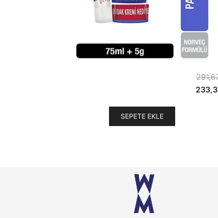
291,6
Orijina
233,3
fiyat:
291,6
SEPETE EKLE