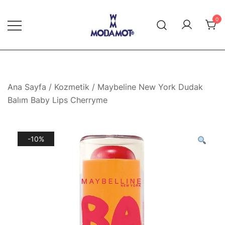
Skip
to
0
content
Modamot E-Ticaret
Ana Sayfa
/
Kozmetik
/ Maybeline New York Dudak
Balım Baby Lips Cherryme
-10%