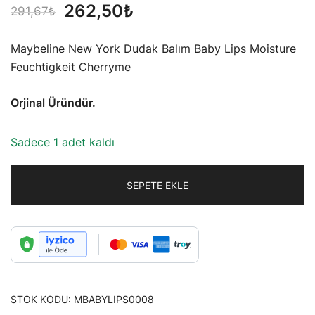
Orijinal
Şu
262,50
₺
291,67
₺
fiyat:
andaki
Maybeline New York Dudak Balım Baby Lips Moisture
291,67₺.
fiyat:
Feuchtigkeit Cherryme
262,50₺.
Orjinal Üründür.
Sadece 1 adet kaldı
SEPETE EKLE
STOK KODU:
MBABYLIPS0008