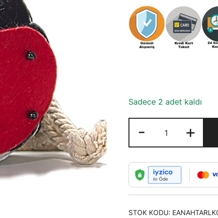
Sadece 2 adet kaldı
Pufuduk
-
+
Anahtarlık
Uğur
Böceği
Şeklinde
adet
STOK KODU:
EANAHTARLK