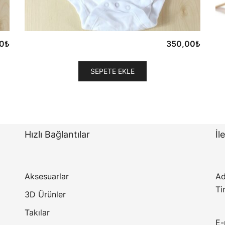
0
₺
350,00
₺
SEPETE EKLE
Hızlı Bağlantılar
İl
Aksesuarlar
Ad
Ti
3D Ürünler
Takılar
E-