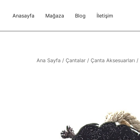
Skip
to
Anasayfa
Mağaza
Blog
İletişim
content
Ana Sayfa
/
Çantalar
/
Çanta Aksesuarları
/ 