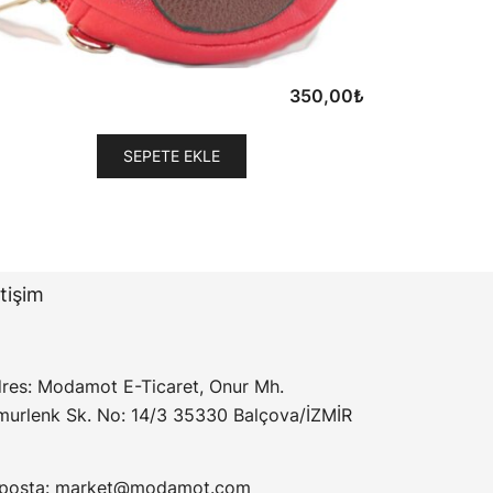
350,00
₺
SEPETE EKLE
etişim
res: Modamot E-Ticaret, Onur Mh.
murlenk Sk. No: 14/3 35330 Balçova/İZMİR
posta:
market@modamot.com