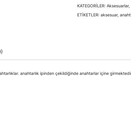
KATEGORILER:
Aksesuarlar
,
ETIKETLER:
aksesuar
,
anaht
0)
arlıklar. anahtarlık ipinden çekildiğinde anahtarlar içine girmektedir