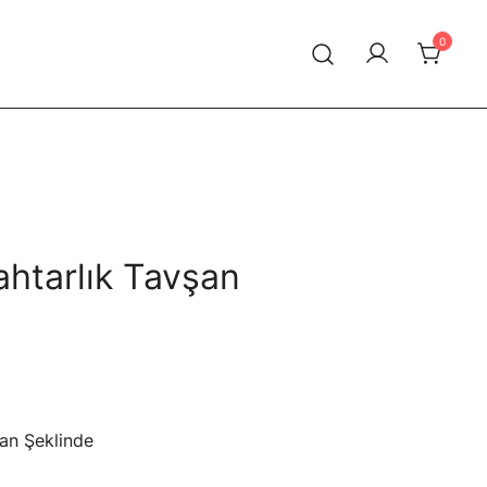
0
htarlık Tavşan
an Şeklinde