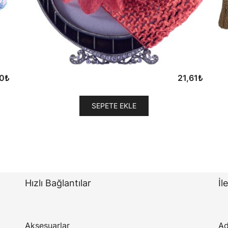
0
₺
21,61
₺
SEPETE EKLE
Hızlı Bağlantılar
İl
Aksesuarlar
Ad