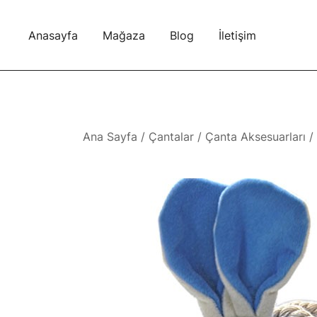
Skip
to
Anasayfa
Mağaza
Blog
İletişim
content
Ana Sayfa
/
Çantalar
/
Çanta Aksesuarları
/ 