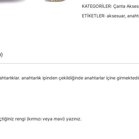
KATEGORILER:
Çanta Aksesu
ETIKETLER:
aksesuar
,
anaht
0)
arlıklar. anahtarlık ipinden çekildiğinde anahtarlar içine girmektedir
eçtiğiniz rengi (kırmızı veya mavi) yazınız.