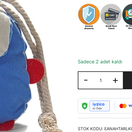
Sadece 2 adet kaldı
Pufuduk
-
+
Anahtarlık
Tavşan
Şeklinde
adet
STOK KODU:
EANAHTARLK