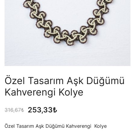
Özel Tasarım Aşk Düğümü
Kahverengi Kolye
Orijinal
Şu
253,33
₺
316,67
₺
fiyat:
andaki
Özel Tasarım Aşk Düğümü Kahverengi Kolye
316,67₺.
fiyat: