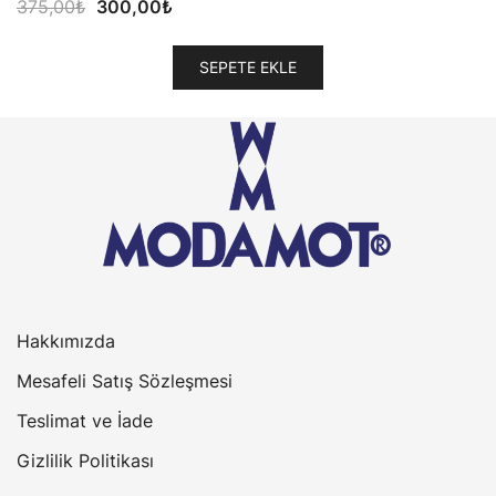
Orijinal
Şu
375,00
₺
300,00
₺
fiyat:
andaki
375,00₺.
fiyat:
SEPETE EKLE
300,00₺.
Hakkımızda
Mesafeli Satış Sözleşmesi
Teslimat ve İade
Gizlilik Politikası