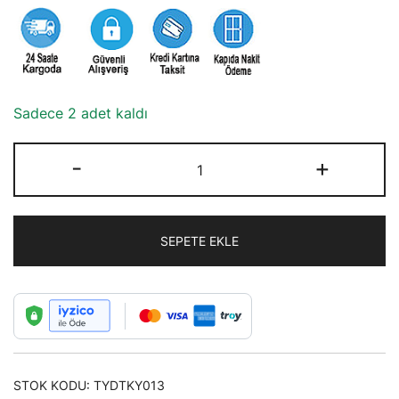
253,33₺.
Sadece 2 adet kaldı
Özel
-
+
Tasarım
Aşk
Düğümü
SEPETE EKLE
Kahverengi
Kolye
adet
STOK KODU:
TYDTKY013