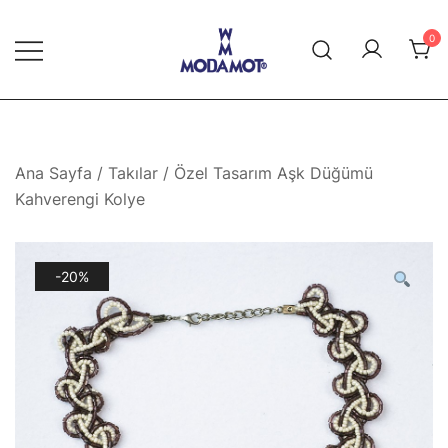
Skip
to
0
content
Modamot E-Ticaret
Ana Sayfa
/
Takılar
/ Özel Tasarım Aşk Düğümü
Kahverengi Kolye
-20%