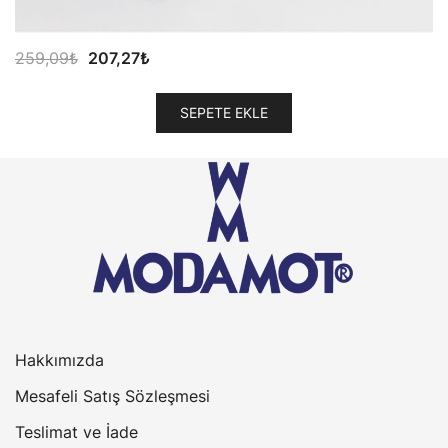
Orijinal
Şu
259,09
₺
207,27
₺
fiyat:
andaki
259,09₺.
fiyat:
SEPETE EKLE
207,27₺.
Hakkımızda
Mesafeli Satış Sözleşmesi
Teslimat ve İade