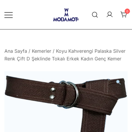
Skip
to
0
content
Modamot E-Ticaret
Ana Sayfa
/
Kemerler
/ Koyu Kahverengi Palaska Silver
Renk Çift D Şeklinde Tokalı Erkek Kadın Genç Kemer