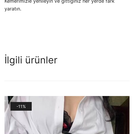
Kemerimizle yenileyin ve gittiğiniz her yerde fark
yaratın.
İlgili ürünler
-11%