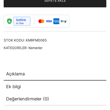
SEPETE EKLE
Renk
Çift
D
Şeklinde
Tokalı
Erkek
STOK KODU:
KMRFM0065
Kadın
Genç
KATEGORILER:
Kemerler
Kemer
adet
Açıklama
Ek bilgi
Değerlendirmeler (0)