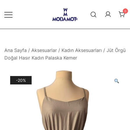
Skip
to
0
content
Modamot E-Ticaret
Ana Sayfa
/
Aksesuarlar
/
Kadın Aksesuarları
/ Jüt Örgü
Doğal Hasır Kadın Palaska Kemer
-20%