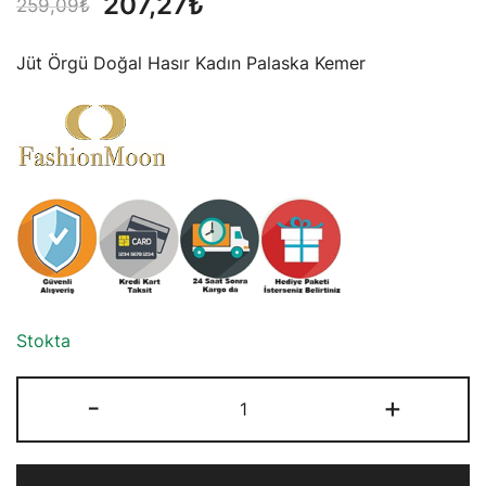
Orijinal
Şu
207,27
₺
259,09
₺
fiyat:
andaki
Jüt Örgü Doğal Hasır Kadın Palaska Kemer
259,09₺.
fiyat:
207,27₺.
Stokta
Jüt
-
+
Örgü
Doğal
Hasır