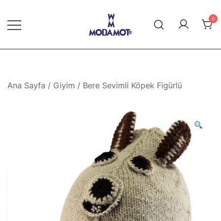
Skip
to
0
content
Modamot E-Ticaret
Ana Sayfa
/
Giyim
/ Bere Sevimli Köpek Figürlü