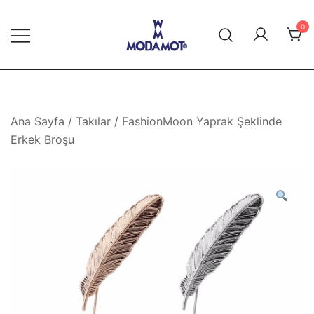
Skip
to
0
content
Modamot E-Ticaret
Ana Sayfa
/
Takılar
/ FashionMoon Yaprak Şeklinde
Erkek Broşu