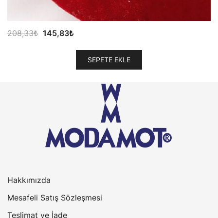
Orijinal
Şu
208,33
₺
145,83
₺
fiyat:
andaki
208,33₺.
fiyat:
SEPETE EKLE
145,83₺.
Hakkımızda
Mesafeli Satış Sözleşmesi
Teslimat ve İade