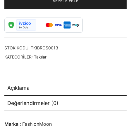
SEPETE EKLE
Broşu
adet
STOK KODU:
TKIBROS0013
KATEGORILER:
Takılar
Açıklama
Değerlendirmeler (0)
Marka :
FashionMoon