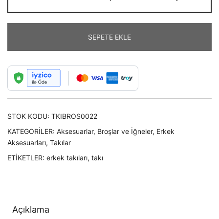
Kanatlı
Çiftli
Kanatlı
SEPETE EKLE
Aslan
Yaka
Broşu
adet
STOK KODU:
TKIBROS0022
KATEGORILER:
Aksesuarlar
,
Broşlar ve İğneler
,
Erkek
Aksesuarları
,
Takılar
ETIKETLER:
erkek takıları
,
takı
Açıklama