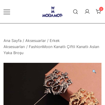
Skip
to
0
content
Modamot E-Ticaret
Ana Sayfa
/
Aksesuarlar
/
Erkek
Aksesuarları
/ FashionMoon Kanatlı Çiftli Kanatlı Aslan
Yaka Broşu