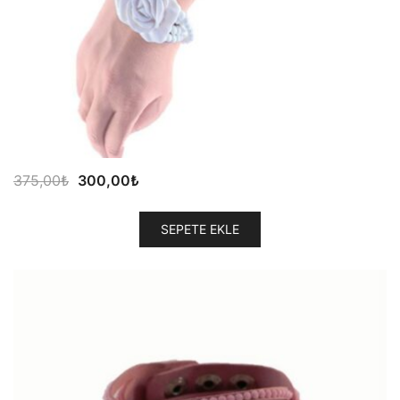
Orijinal
Şu
375,00
₺
300,00
₺
fiyat:
andaki
375,00₺.
fiyat:
SEPETE EKLE
300,00₺.