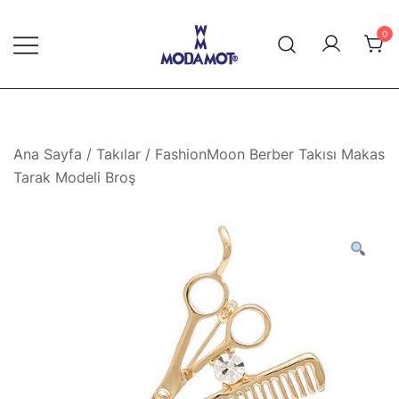
Skip
to
0
content
Modamot E-Ticaret
Ana Sayfa
/
Takılar
/ FashionMoon Berber Takısı Makas
Tarak Modeli Broş