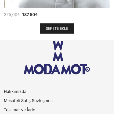
Orijinal
Şu
375,00
₺
187,50
₺
fiyat:
andaki
375,00₺.
fiyat:
SEPETE EKLE
187,50₺.
Hakkımızda
Mesafeli Satış Sözleşmesi
Teslimat ve İade