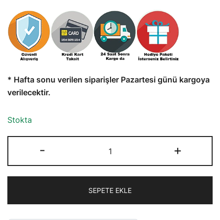
* Hafta sonu verilen siparişler Pazartesi günü kargoya
verilecektir.
Stokta
FashionMoon
-
+
Berber
Takısı
Makas
SEPETE EKLE
Tarak
Modeli
Broş