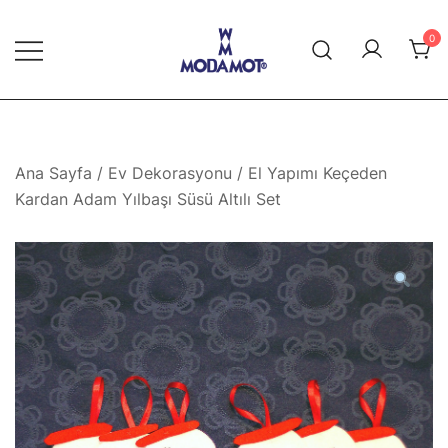
Skip
to
0
content
Modamot E-Ticaret
Ana Sayfa
/
Ev Dekorasyonu
/ El Yapımı Keçeden
Kardan Adam Yılbaşı Süsü Altılı Set