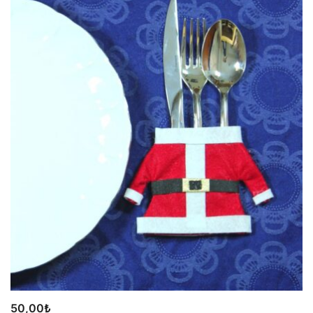
50,00
₺