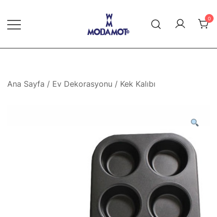
Skip
to
0
content
Modamot E-Ticaret
Ana Sayfa
/
Ev Dekorasyonu
/ Kek Kalıbı