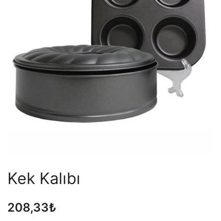
Kek Kalıbı
208,33
₺