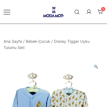
Skip
to
0
content
Modamot E-Ticaret
Ana Sayfa
/
Bebek-Çocuk
/ Disney Tigger Uyku
Tulumu Seti