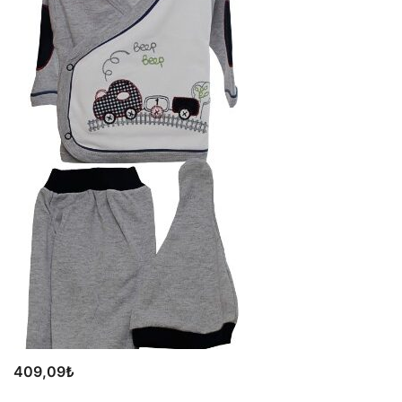
409,09
₺