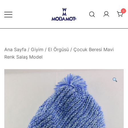
Skip
to
0
content
Modamot E-Ticaret
Ana Sayfa
/
Giyim
/
El Örgüsü
/ Çocuk Beresi Mavi
Renk Salaş Model