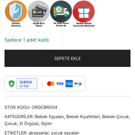
Sadece 1 adet kaldı
SEPETE EKLE
STOK KODU:
ORGCBR004
KATEGORILER:
Bebek Eşyaları
,
Bebek Kıyafetleri
,
Bebek-Çocuk
,
Çocuk
,
El Örgüsü
,
Giyim
ETIKETLER:
akssuarlar
,
çocuk eşyaları