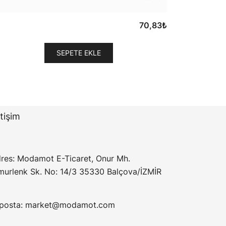
70,83
₺
SEPETE EKLE
etişim
res: Modamot E-Ticaret, Onur Mh.
murlenk Sk. No: 14/3 35330 Balçova/İZMİR
posta:
market@modamot.com