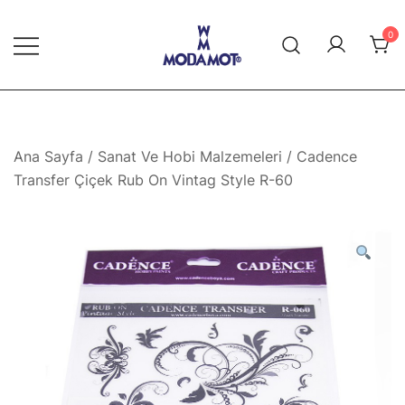
Skip
to
0
content
Modamot E-Ticaret
Ana Sayfa
/
Sanat Ve Hobi Malzemeleri
/ Cadence
Transfer Çiçek Rub On Vintag Style R-60