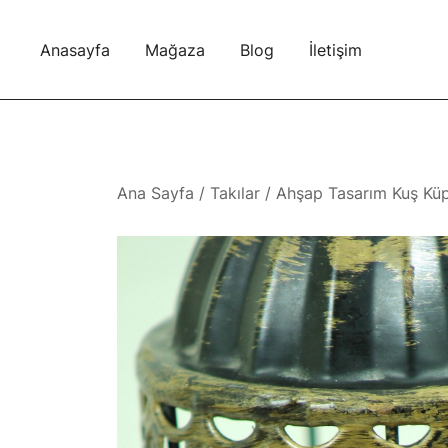
Skip
to
Anasayfa
Mağaza
Blog
İletişim
content
Ana Sayfa
/
Takılar
/ Ahşap Tasarım Kuş Kü