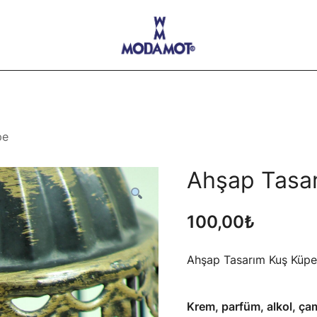
Modamot E-Ticaret
pe
Ahşap Tasa
100,00
₺
Ahşap Tasarım Kuş Küpe
Krem, parfüm, alkol, çam