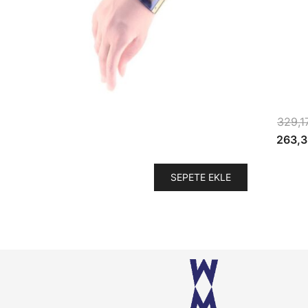
329,1
Orijina
263,3
fiyat:
329,1
SEPETE EKLE