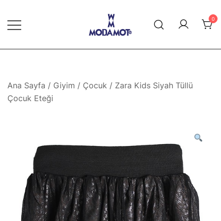
Skip
to
0
content
Modamot E-Ticaret
Ana Sayfa
/
Giyim
/
Çocuk
/ Zara Kids Siyah Tüllü
Çocuk Eteği