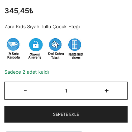
345,45
₺
Zara Kids Siyah Tüllü Çocuk Eteği
Sadece 2 adet kaldı
Zara
-
+
Kids
Siyah
Tüllü
SEPETE EKLE
Çocuk
Eteği
adet