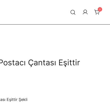
0
ostacı Çantası Eşittir
Şu
ndaki
sı Eşittir Şekli
iyat: