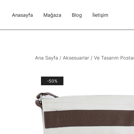
Skip
to
Anasayfa
Mağaza
Blog
İletişim
content
Ana Sayfa
/
Aksesuarlar
/ Ve Tasarım Postacı
-50%