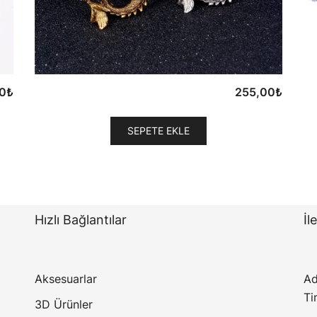
0
₺
255,00
₺
SEPETE EKLE
Hızlı Bağlantılar
İl
Aksesuarlar
Ad
Ti
3D Ürünler