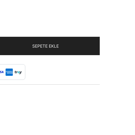
40,91₺.
SEPETE EKLE