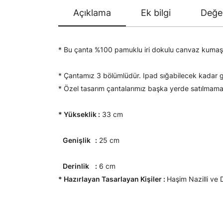
Açıklama
Ek bilgi
Değer
* Bu çanta %100 pamuklu iri dokulu canvaz kumaştan ü
* Çantamız 3 bölümlüdür. Ipad sığabilecek kadar ge
* Özel tasarım çantalarımız başka yerde satılmama
* Yükseklik :
33 cm
Genişlik :
25 cm
Derinlik :
6 cm
* Hazırlayan Tasarlayan Kişiler :
Haşim Nazilli ve D