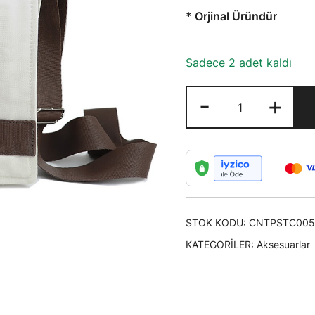
3
* Orjinal Üründür
Sadece 2 adet kaldı
Ve
-
+
Tasarım
Postacı
Çantası
Eşittir
Şekli
adet
STOK KODU:
CNTPSTC005
KATEGORILER:
Aksesuarlar