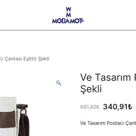
Modamot E-Ticaret
 Çantası Eşittir Şekli
Ve Tasarım P
Şekli
Orijinal
340,91
₺
681,82
₺
fiyat:
a
Ve Tasarım Postacı Çanta
681,82₺.
f