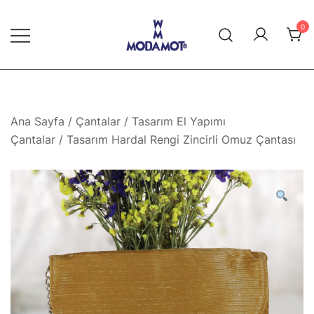
Skip
to
0
content
Modamot E-Ticaret
Ana Sayfa
/
Çantalar
/
Tasarım El Yapımı
Çantalar
/ Tasarım Hardal Rengi Zincirli Omuz Çantası