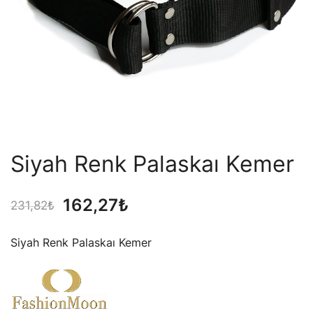
Siyah Renk Palaskaı Kemer
Orijinal
Şu
162,27
₺
231,82
₺
fiyat:
andaki
Siyah Renk Palaskaı Kemer
231,82₺.
fiyat:
162,27₺.