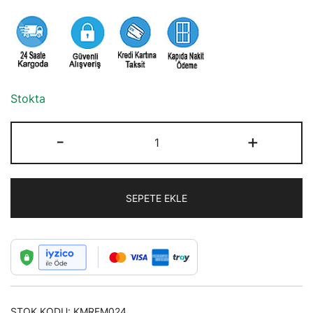
Stokta
Siyah
-
+
Renk
Palaskaı
Kemer
SEPETE EKLE
adet
STOK KODU:
KMRFM024