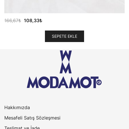
Orijinal
Şu
166,67
₺
108,33
₺
fiyat:
andaki
166,67₺.
fiyat:
SEPETE EKLE
108,33₺.
Hakkımızda
Mesafeli Satış Sözleşmesi
Teslimat ve İade