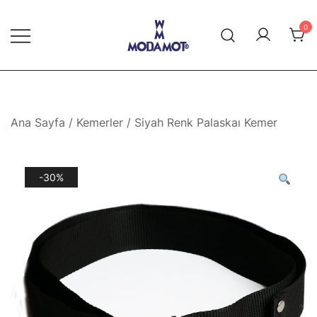
Skip
to
0
content
Modamot E-Ticaret
Ana Sayfa
/
Kemerler
/ Siyah Renk Palaskaı Kemer
-30%