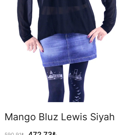
Mango Bluz Lewis Siyah
Orijinal
Şu
472,73
₺
590,91
₺