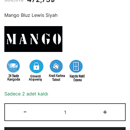
fiyat:
andaki
Mango Bluz Lewis Siyah
590,91₺.
fiyat:
472,73₺.
Sadece 2 adet kaldı
Mango
-
+
Bluz
Lewis