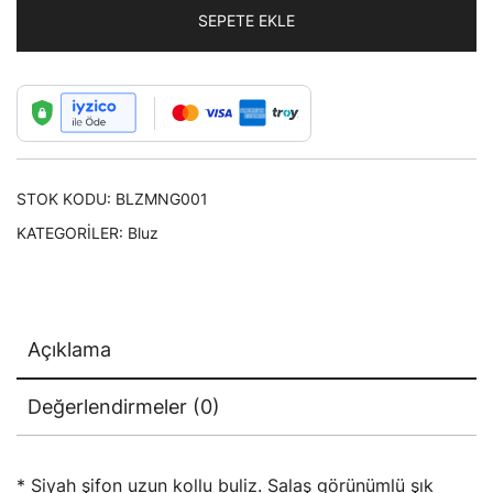
Siyah
SEPETE EKLE
adet
STOK KODU:
BLZMNG001
KATEGORILER:
Bluz
Açıklama
Değerlendirmeler (0)
* Siyah şifon uzun kollu buliz. Salaş görünümlü şık