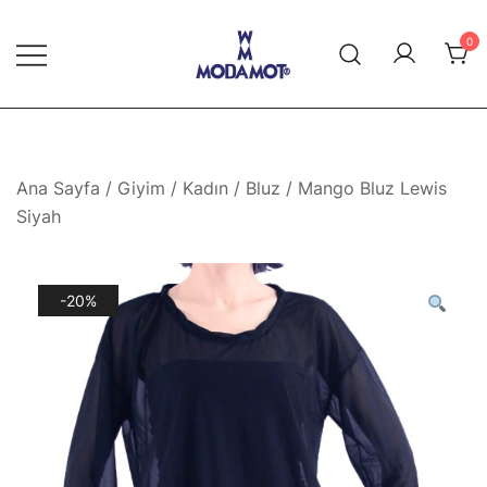
Skip
to
0
content
Modamot E-Ticaret
Ana Sayfa
/
Giyim
/
Kadın
/
Bluz
/ Mango Bluz Lewis
Siyah
-20%