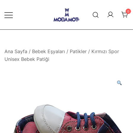
Skip
to
0
content
Modamot E-Ticaret
Ana Sayfa
/
Bebek Eşyaları
/
Patikler
/ Kırmızı Spor
Unisex Bebek Patiği