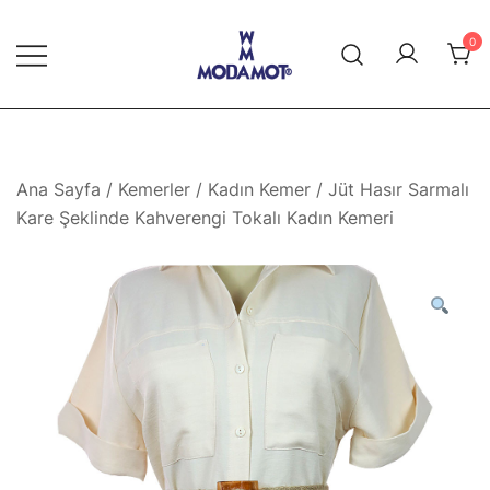
Skip
to
0
content
Modamot E-Ticaret
Ana Sayfa
/
Kemerler
/
Kadın Kemer
/ Jüt Hasır Sarmalı
Kare Şeklinde Kahverengi Tokalı Kadın Kemeri