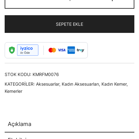
Hasır
Sarmalı
Kare
SEPETE EKLE
Şeklinde
Kahverengi
Tokalı
Kadın
Kemeri
adet
STOK KODU:
KMRFM0076
KATEGORILER:
Aksesuarlar
,
Kadın Aksesuarları
,
Kadın Kemer
,
Kemerler
Açıklama