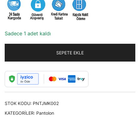
295,45₺.
Sadece 1 adet kaldı
SEPETE EKLE
STOK KODU:
PNTJMK002
KATEGORILER:
Pantolon