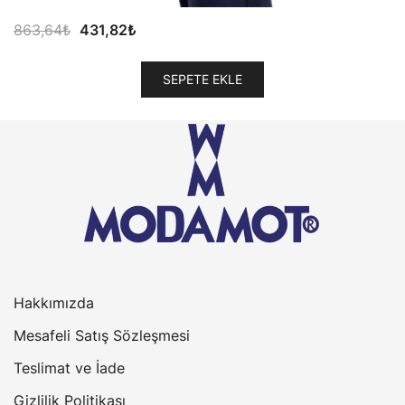
Orijinal
Şu
863,64
₺
431,82
₺
fiyat:
andaki
863,64₺.
fiyat:
SEPETE EKLE
431,82₺.
Hakkımızda
Mesafeli Satış Sözleşmesi
Teslimat ve İade
Gizlilik Politikası