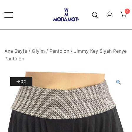
Skip
to
0
content
Modamot E-Ticaret
Ana Sayfa
/
Giyim
/
Pantolon
/ Jimmy Key Siyah Penye
Pantolon
-50%