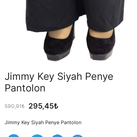
Jimmy Key Siyah Penye
Pantolon
Orijinal
Şu
295,45
₺
590,91
₺
fiyat:
andaki
Jimmy Key Siyah Penye Pantolon
590,91₺.
fiyat: