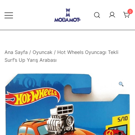
Skip
to
0
content
Modamot E-Ticaret
Ana Sayfa
/
Oyuncak
/ Hot Wheels Oyuncagı Tekli
Surf’s Up Yarış Arabası