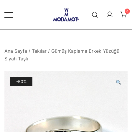
Skip
to
0
content
Modamot E-Ticaret
Ana Sayfa
/
Takılar
/ Gümüş Kaplama Erkek Yüzüğü
Siyah Taşlı
-50%