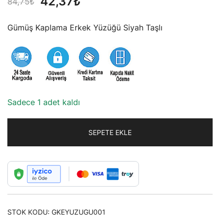
Orijinal
Şu
42,37
₺
84,75
₺
fiyat:
andaki
Gümüş Kaplama Erkek Yüzüğü Siyah Taşlı
84,75₺.
fiyat:
42,37₺.
Sadece 1 adet kaldı
SEPETE EKLE
STOK KODU:
GKEYUZUGU001