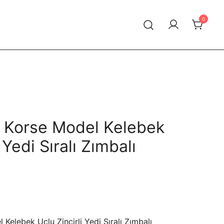
0
n Korse Model Kelebek
 Yedi Sıralı Zımbalı
Şu
andaki
 Kelebek Uçlu Zincirli Yedi Sıralı Zımbalı