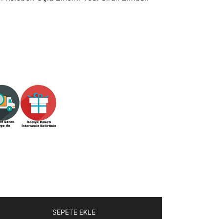
.
fiyat:
310,00₺.
SEPETE EKLE