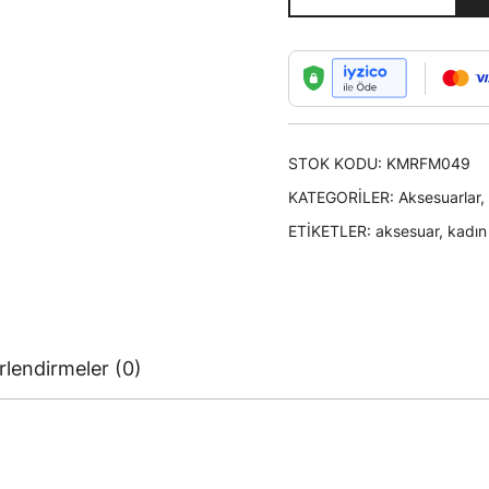
Korse
Model
Kelebek
Uçlu
Zincirli
STOK KODU:
Yedi
KMRFM049
Sıralı
KATEGORILER:
Aksesuarlar
,
Zımbalı
ETIKETLER:
aksesuar
,
kadın
Kemer
adet
lendirmeler (0)