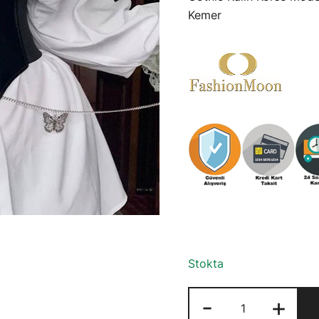
350,00₺
Kemer
Stokta
Gothic
-
+
Kalın