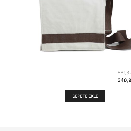
681,8
Orijina
340,9
fiyat:
681,8
SEPETE EKLE