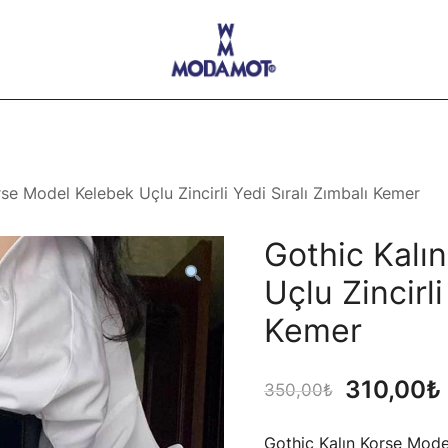
Modamot E-Ticaret
se Model Kelebek Uçlu Zincirli Yedi Sıralı Zımbalı Kemer
Gothic Kalı
Uçlu Zincirli
Kemer
Orijinal
310,00
₺
350,00
₺
fiyat:
Gothic Kalın Korse Model