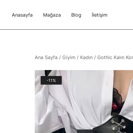
Skip
to
Anasayfa
Mağaza
Blog
İletişim
content
Ana Sayfa
/
Giyim
/
Kadın
/ Gothic Kalın Kor
-11%