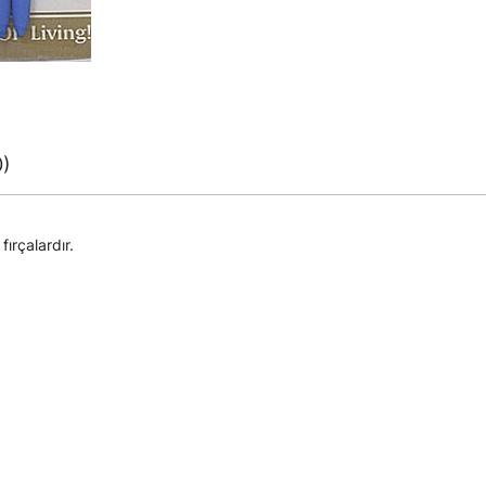
0)
ırçalardır.