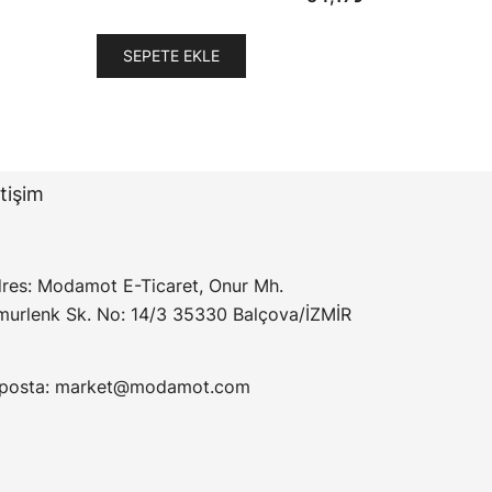
SEPETE EKLE
etişim
res: Modamot E-Ticaret, Onur Mh.
murlenk Sk. No: 14/3 35330 Balçova/İZMİR
posta:
market@modamot.com