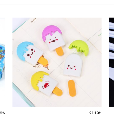
19
₺
21,19
₺