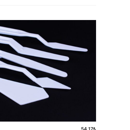
54,17
₺