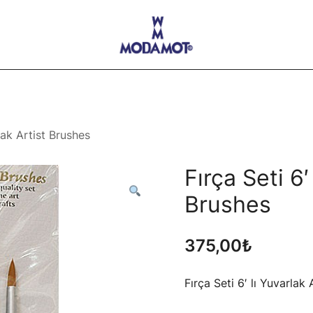
Modamot E-Ticaret
rlak Artist Brushes
Fırça Seti 6′
Brushes
375,00
₺
Fırça Seti 6′ lı Yuvarlak