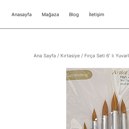
Skip
to
Anasayfa
Mağaza
Blog
İletişim
content
Ana Sayfa
/
Kırtasiye
/ Fırça Seti 6′ lı Yuva